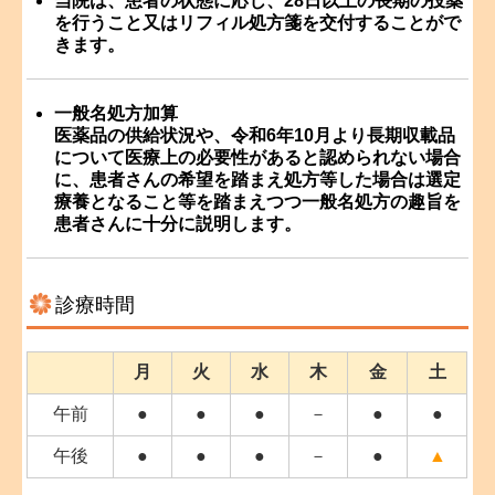
当院は、患者の状態に応じ、28日以上の長期の投薬
を行うこと又はリフィル処方箋を交付することがで
きます。
一般名処方加算
医薬品の供給状況や、令和6年10月より長期収載品
について医療上の必要性があると認められない場合
に、患者さんの希望を踏まえ処方等した場合は選定
療養となること等を踏まえつつ一般名処方の趣旨を
患者さんに十分に説明します。
診療時間
月
火
水
木
金
土
午前
●
●
●
－
●
●
午後
●
●
●
－
●
▲