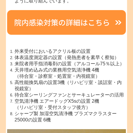
ように取り組んでいます。
外来受付においるアクリル板の設置
体表温度測定器の設置（発熱患者を素早く察知）
来院者用手指消毒剤の設置（アルコール75％以上）
天井埋め込み式の業務用空気清浄機 4機
（待合室・診察室・処置室・内視鏡室）
高性能換気扇の設置3機（リハビリ室・談話室・内
視鏡室）
待合室シーリングファンとサーキュレーターの活用
空気清浄機 エアードッグX5sの設置 2機
（リハビリ室・受付スタッフ後方）
シャープ製 加湿空気清浄機 プラズマクラスター
25000の設置 6機