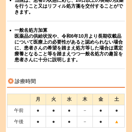
当院は、患者の状態に応じ、28日以上の長期の投薬
を行うこと又はリフィル処方箋を交付することがで
きます。
一般名処方加算
医薬品の供給状況や、令和6年10月より長期収載品
について医療上の必要性があると認められない場合
に、患者さんの希望を踏まえ処方等した場合は選定
療養となること等を踏まえつつ一般名処方の趣旨を
患者さんに十分に説明します。
診療時間
月
火
水
木
金
土
午前
●
●
●
－
●
●
午後
●
●
●
－
●
▲