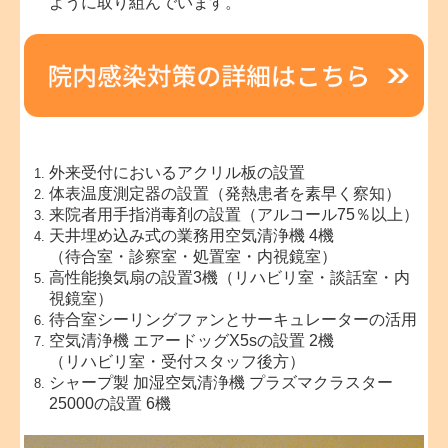
ように取り組んでいます。
外来受付においるアクリル板の設置
体表温度測定器の設置（発熱患者を素早く察知）
来院者用手指消毒剤の設置（アルコール75％以上）
天井埋め込み式の業務用空気清浄機 4機
（待合室・診察室・処置室・内視鏡室）
高性能換気扇の設置3機（リハビリ室・談話室・内
視鏡室）
待合室シーリングファンとサーキュレーターの活用
空気清浄機 エアードッグX5sの設置 2機
（リハビリ室・受付スタッフ後方）
シャープ製 加湿空気清浄機 プラズマクラスター
25000の設置 6機